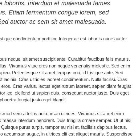
te lobortis. Interdum et malesuada fames
ibus. Etiam fermentum congue lorem, sed
 Sed auctor ac sem sit amet malesuada.
tique condimentum porttitor. Integer ac est lobortis nunc auctor
us neque, sit amet suscipit ante. Curabitur faucibus felis mauris,
llus. Vivamus vitae eros non neque venenatis molestie. Sed enim
ien. Pellentesque sit amet tempus orci, id tristique ante. Sed
t lacinia. Cras ultricies laoreet condimentum. Nulla facilisi. Cras
ros. Cras varius, lectus eget rutrum laoreet, sapien diam feugiat
tor leo, eleifend ut sapien quis, consequat auctor justo. Duis eget
haretra feugiat justo eget blandit.
smod sem a tellus accumsan ultrices. Vivamus sit amet enim
s massa interdum hendrerit. Duis fringilla ornare semper. Ut ut nisi
 Quisque purus turpis, tempor eu nisl et, facilisis dapibus lectus.
to accumsan augue, in ultrices elit est aliquet mauris. Suspendisse