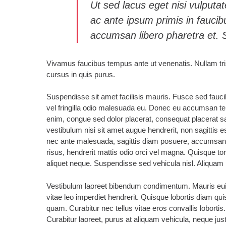
Ut sed lacus eget nisi vulputa
ac ante ipsum primis in fauc
accumsan libero pharetra et.
Vivamus faucibus tempus ante ut venenatis. Nullam tris
cursus in quis purus.
Suspendisse sit amet facilisis mauris. Fusce sed faucib
vel fringilla odio malesuada eu. Donec eu accumsan te
enim, congue sed dolor placerat, consequat placerat sap
vestibulum nisi sit amet augue hendrerit, non sagittis es
nec ante malesuada, sagittis diam posuere, accumsan e
risus, hendrerit mattis odio orci vel magna. Quisque tor
aliquet neque. Suspendisse sed vehicula nisl. Aliquam p
Vestibulum laoreet bibendum condimentum. Mauris eui
vitae leo imperdiet hendrerit. Quisque lobortis diam qui
quam. Curabitur nec tellus vitae eros convallis lobortis.
Curabitur laoreet, purus at aliquam vehicula, neque jus