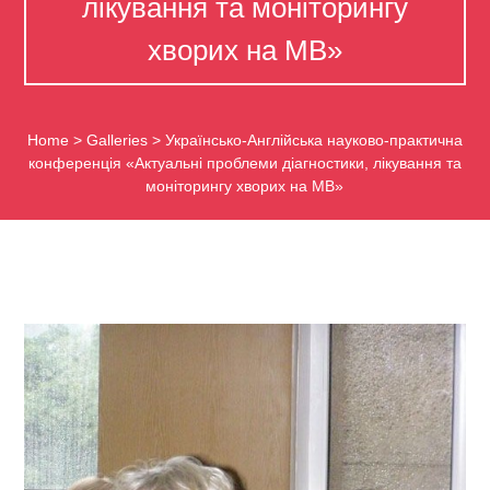
лікування та моніторингу
хворих на МВ»
Home
>
Galleries
>
Українсько-Англійська науково-практична
конференція «Актуальні проблеми діагностики, лікування та
моніторингу хворих на МВ»